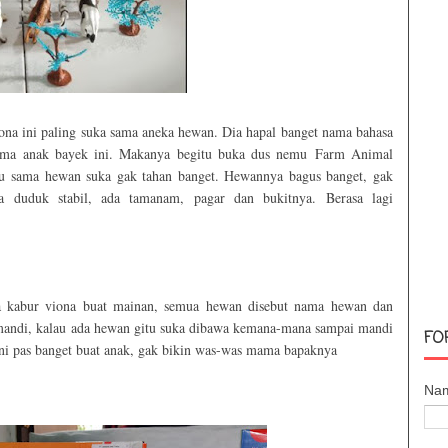
na ini paling suka sama aneka hewan. Dia hapal banget nama bahasa
 sama anak bayek ini. Makanya begitu buka dus nemu
Farm Animal
lau sama hewan suka gak tahan banget. Hewannya bagus banget, gak
a duduk stabil, ada tamanam, pagar dan bukitnya. Berasa lagi
a kabur viona buat mainan, semua hewan disebut nama hewan dan
mandi, kalau ada hewan gitu suka dibawa kemana-mana sampai mandi
FO
ini pas banget buat anak, gak bikin was-was mama bapaknya
Na