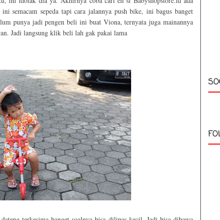
, ini idolak dia ya. Akhirnya coba cari eh si Babyshopstore.id ada
 ini semacam sepeda tapi cara jalannya push bike, ini bagus banget
um punya jadi pengen beli ini buat Viona, ternyata juga mainannya
n. Jadi langsung klik beli lah gak pakai lama
SO
FO
 dateng terkesima banget soalnya bisa dilipas kecil. Jadi bisa dibawa