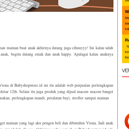
se
W
Me
ba
ka
R
Nd
nan mainan buat anak akhirnya datang juga cihuuyyy! Ini kalau udah
ke
 anak, begitu datang emak dan anak happy. Apalagai kalau anaknya
Ke
VE
 Viona di Babyshopstore.id ini itu adalah web penjualan perlengkapan
ekitar 12th. Selain itu juga produk yang dijual macem macem banget
makan, perlengkapan mandi, peralatan bayi, stroller sampai mainan
t mainan yang lagi aku pengen beli dan dibutuhin Viona. Jadi anak