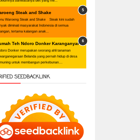
belumnya bahwasanya diet yang me...
aroeng Steak and Shake
nu Waroeng Steak and Shake Steak kini sudah
nyak diminati masyarakat Indonesia di semua
langan, tertama kalangan anak...
umah Teh Ndoro Donker Karanganyar
oro Donker merupakan seorang ahli tanaman
warganegaraan Belanda yang pernah hidup di desa
muning untuk membangun perkebunan....
RIFIED SEEDBACKLINK