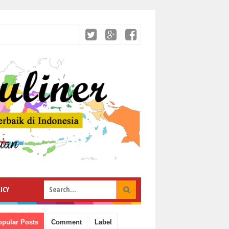
ICY
opular Posts
Comment
Label