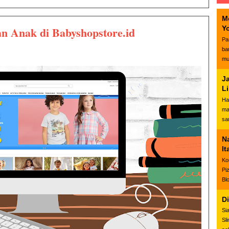
M
n Anak di Babyshopstore.id
Y
Pa
ba
mu
J
L
Ha
ma
sa
N
It
Ko
Pi
Bl
D
Si
Sl