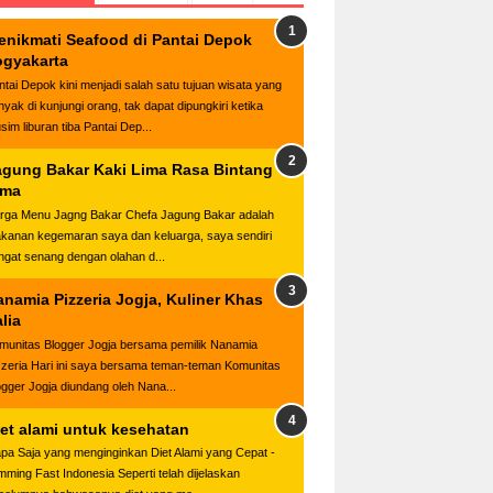
enikmati Seafood di Pantai Depok
ogyakarta
ntai Depok kini menjadi salah satu tujuan wisata yang
nyak di kunjungi orang, tak dapat dipungkiri ketika
sim liburan tiba Pantai Dep...
agung Bakar Kaki Lima Rasa Bintang
ima
rga Menu Jagng Bakar Chefa Jagung Bakar adalah
kanan kegemaran saya dan keluarga, saya sendiri
ngat senang dengan olahan d...
anamia Pizzeria Jogja, Kuliner Khas
alia
munitas Blogger Jogja bersama pemilik Nanamia
zzeria Hari ini saya bersama teman-teman Komunitas
ogger Jogja diundang oleh Nana...
iet alami untuk kesehatan
apa Saja yang menginginkan Diet Alami yang Cepat -
imming Fast Indonesia Seperti telah dijelaskan