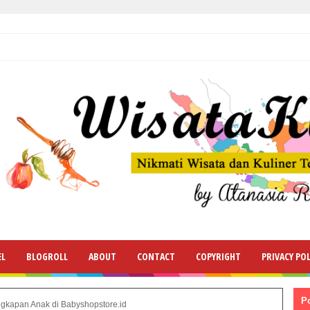
EL
BLOGROLL
ABOUT
CONTACT
COPYRIGHT
PRIVACY POL
P
gkapan Anak di Babyshopstore.id