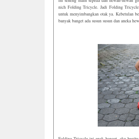
ini seneng main sepeda dan hewan-hewan gitu
nich Folding Tricycle. Jadi
Folding Tricycle
untuk menyimbangkan otak ya. Kebetulan bel
banyak banget ada susun susun dan aneka hewa
Folding Tricycle ini enak banget, aku begitu