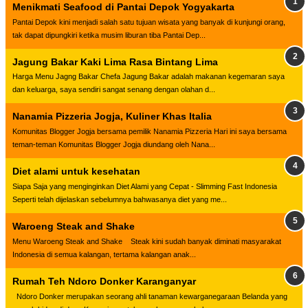
Menikmati Seafood di Pantai Depok Yogyakarta
Pantai Depok kini menjadi salah satu tujuan wisata yang banyak di kunjungi orang,
tak dapat dipungkiri ketika musim liburan tiba Pantai Dep...
Jagung Bakar Kaki Lima Rasa Bintang Lima
Harga Menu Jagng Bakar Chefa Jagung Bakar adalah makanan kegemaran saya
dan keluarga, saya sendiri sangat senang dengan olahan d...
Nanamia Pizzeria Jogja, Kuliner Khas Italia
Komunitas Blogger Jogja bersama pemilik Nanamia Pizzeria Hari ini saya bersama
teman-teman Komunitas Blogger Jogja diundang oleh Nana...
Diet alami untuk kesehatan
Siapa Saja yang menginginkan Diet Alami yang Cepat - Slimming Fast Indonesia
Seperti telah dijelaskan sebelumnya bahwasanya diet yang me...
Waroeng Steak and Shake
Menu Waroeng Steak and Shake Steak kini sudah banyak diminati masyarakat
Indonesia di semua kalangan, tertama kalangan anak...
Rumah Teh Ndoro Donker Karanganyar
Ndoro Donker merupakan seorang ahli tanaman kewarganegaraan Belanda yang